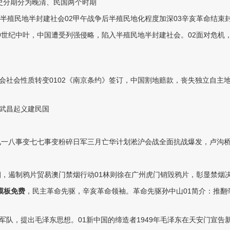
历史分期分为晚清、民国两个时期
半殖民地半封建社会02甲午战争后半殖民地化程度加深03辛亥革命结束
19世纪中叶，中国遭受列强侵略，陷入半殖民地半封建社会。02面对危
会社会性质转变0102《南京条约》签订，中国割地赔款，丧失独立自主
武昌起义建民国
九一八事变七七事变粉碎日军三月亡华计划淞沪会战全面抗战爆发，卢沟桥
烟，遏制鸦片贸易澳门禁烟行动01林则徐在广州虎门销毁鸦片，彰显禁烟决
模板免费
，民主革命先驱，辛亥革命领袖。革命先驱孙中山01简介：推
队，提出毛泽东思想。01新中国的缔造者1949年毛泽东在天安门宣告