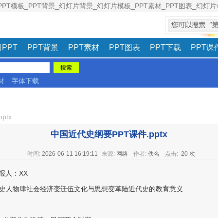
PPT模板_PPT背景_幻灯片背景_幻灯片模板_PPT素材_PPT图表_幻灯片母
意见建议
|
PPT
PPT背景
PPT素材
PPT图表
PPT下载
PPT课
材
字体下载
ptx
中国近代史纲要PPT课件.pptx
时间:
2026-06-11 16:19:11
来源:
网络
作者:
佚名
点击:
20 次
报人：XX
史人物肆社会经济变迁伍文化与思想变革陆近代史的教育意义