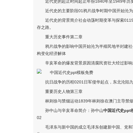
近代史的起止时间起止年份1840年至1949年
近代史的主要阶段01鸦片战争时期中国开始沦为
近代史的背景简介社会动荡时期变革与探索01
存之路。
重大历史事件第二章
鸦片战争的影响中国开始沦为半殖民地半封建社
构变化经济解体
辛亥革命的爆发背景原因清腐民资壮大经过影响
抗日战争的历程0201日军侵华起点，东北沦陷
重要历史人物第三章
林则徐与禁烟运动1839年林则徐在澳门主导禁
孙中山与辛亥革命简介：孙中山
中国近代史ppt
02
毛泽东与新中国的成立毛泽东创建新中国、党和军