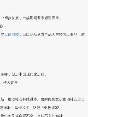
工业初步发展，一战期间迎来短暂春天。
容
发展
贝语网校
，出口商品从农产品为主转向工业品，进
想传播，促进中国现代化进程。
。传入背景
创新，推动社会持续进步。警醒民族意识推动社会进步
忘国耻，珍惜和平。铭记历史教训02
传承中华民族自强不息、奋斗不息的精神。