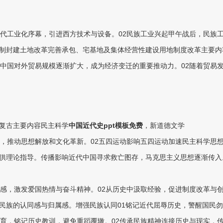
近代工业化序幕，引进西方技术与设备。02民族工业兴起甲午战后，民族
制封建土地改革完善承包、宅基地及集体经营性建设用地制度改革主要内
代中国对外贸易规模逐渐扩大，成为经济变迁的重要推动力。02随着贸易
复古主要内容民主科学
中国近代史ppt模板免费
，新道德文学
学，推动思想解放和文化革新。02五四运动影响五四运动加速民主科学思
供理论指导。传播影响近代中国寻求救亡图存，马克思主义思想逐渐传入
机感，激发爱国热情与奋斗精神。02从历史中汲取经验，促进制度改革与
民族的认同感与归属感。增强民族认同01铭记近代屈辱历史，警醒国民勿
教育，铭记历史教训，避免重蹈覆辙。02传承民族精神连接历史与现实，