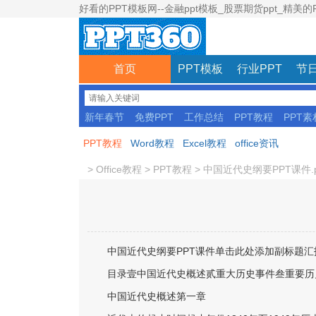
好看的PPT模板网--金融ppt模板_股票期货ppt_精美的
首页
PPT模板
行业PPT
节日
新年春节
免费PPT
工作总结
PPT教程
PPT素
彩色模板
PPT教程
Word教程
Excel教程
office资讯
>
Office教程
>
PPT教程
>
中国近代史纲要PPT课件.p
中国近代史纲要PPT课件单击此处添加副标题汇
目录壹中国近代史概述贰重大历史事件叁重要历
中国近代史概述第一章