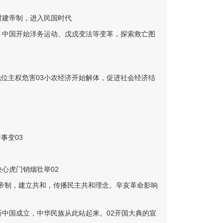
封建帝制，进入民国时代
机，中国开始洋务运动、戊戌变法等变革，探索救亡图
地位主权危害03小农经济开始解体，促进社会经济结
事变03
心虎门销烟壮举02
翻帝制，建立共和，传播民主共和理念。辛亥革命影响
新中国成立，中华民族从此站起来。02开国大典的宣