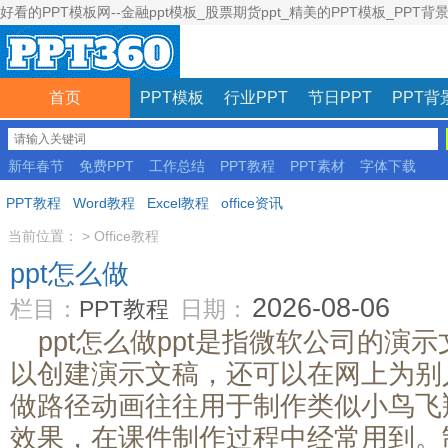
好看的PPT模板网--金融ppt模板_股票期货ppt_精美的PPT模板_PPT背
首页
PPT模板
行业PPT
节日PPT
PPT背
新年春节
免费PPT
工作总结
PPT教程
PPT素材
字体下载
彩色模板
PPT教程
Word教程
Excel教程
office资讯
当前位置：
>
Office教程
ppt怎么做
2026-08-06
栏目：
PPT教程
日期：
ppt怎么做ppt是指微软公司的演
以创建演示文稿，还可以在网上为别人
做路径动画往往用于制作类似小鸟飞
效果，在课件制作过程中经常用到。