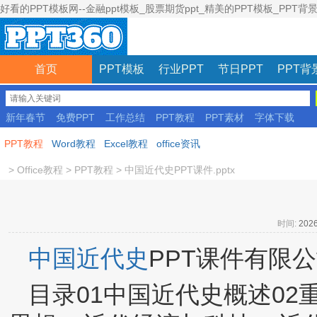
好看的PPT模板网--金融ppt模板_股票期货ppt_精美的PPT模板_PPT背
首页
PPT模板
行业PPT
节日PPT
PPT背
新年春节
免费PPT
工作总结
PPT教程
PPT素材
字体下载
彩色模板
PPT教程
Word教程
Excel教程
office资讯
>
Office教程
>
PPT教程
>
中国近代史PPT课件.pptx
时间:
2026
中国近代史
PPT课件有限公
目录01中国近代史概述02