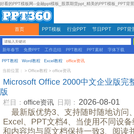
好看的PPT模板网--金融ppt模板_股票期货ppt_精美的PPT模板_PPT背
首页
PPT模板
行业PPT
节日PPT
PPT背
新年春节
免费PPT
工作总结
PPT教程
PPT素材
字体下载
彩色模板
PPT教程
Word教程
Excel教程
office资讯
当前位置：
>
Office教程
>
office资讯
Microsoft Office 2000中文企业版
版
2026-08-01
栏目：
office资讯
日期：
最新版优势3、支持随时随地访问、
Excel、PPT文档4、当使用不同
和内容均与原文档保持一致3、阅读